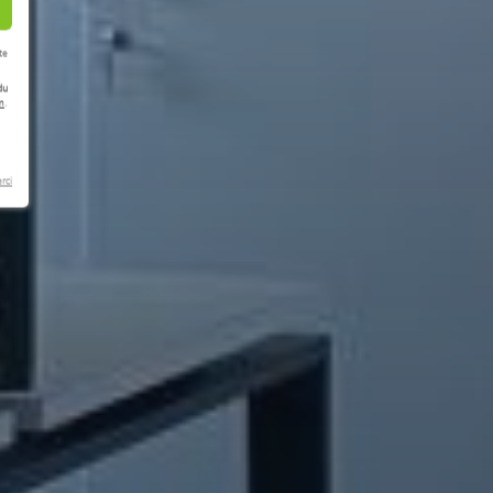
te
du
m
.
rci