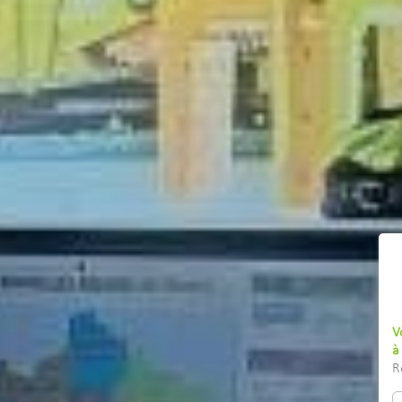
V
à
R