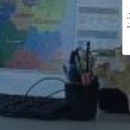
« 
d'
Us
CP