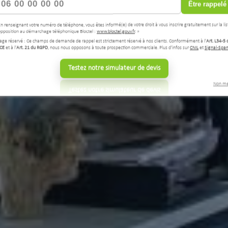
Être rappelé
En renseignant votre numéro de téléphone, vous êtes informé(e) de votre droit à vous inscrire gratuitement sur la lis
opposition au démarchage téléphonique Bloctel :
www.bloctel.gouv.fr
. »
age réservé : Ce champs de demande de rappel est strictement réservé à nos clients. Conformément à l'
Art. L34-5 
CE
et à l'
Art. 21 du RGPD
, nous nous opposons à toute prospection commerciale. Plus d'infos sur
CNIL
et
Signal-Spa
Testez notre simulateur de devis
Non me