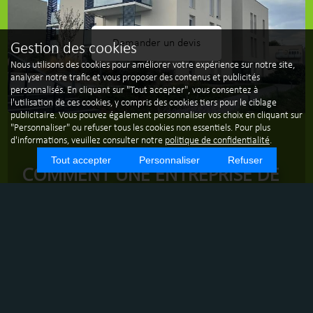
Demander un devis
Gestion des cookies
Nous utilisons des cookies pour améliorer votre expérience sur notre site,
analyser notre trafic et vous proposer des contenus et publicités
personnalisés. En cliquant sur "Tout accepter", vous consentez à
l'utilisation de ces cookies, y compris des cookies tiers pour le ciblage
publicitaire. Vous pouvez également personnaliser vos choix en cliquant sur
"Personnaliser" ou refuser tous les cookies non essentiels. Pour plus
d'informations, veuillez consulter notre
politique de confidentialité
.
Tout accepter
Personnaliser
Refuser
COMMENT UNE ENTREPRISE DE
NETTOYAGE À BOURGOIN-
JALLIEU ASSURE-T-ELLE LE
NETTOYAGE APRÈS TRAVAUX ?
Située au cœur de l'Isère, Bourgoin-Jallieu est une ville
dynamique où les projets de construction et de rénovation
sont nombreux. Après l'achèvement de ces travaux, il est