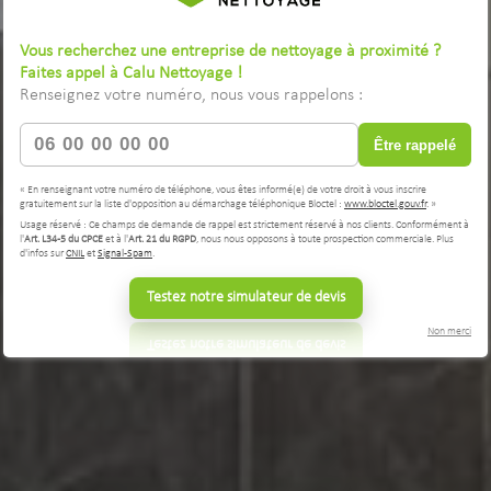
Vous recherchez une entreprise de nettoyage à proximité ?
Faites appel à Calu Nettoyage !
Renseignez votre numéro, nous vous rappelons :
Être rappelé
« En renseignant votre numéro de téléphone, vous êtes informé(e) de votre droit à vous inscrire
gratuitement sur la liste d'opposition au démarchage téléphonique Bloctel :
www.bloctel.gouv.fr
. »
Usage réservé : Ce champs de demande de rappel est strictement réservé à nos clients. Conformément à
l'
Art. L34-5 du CPCE
et à l'
Art. 21 du RGPD
, nous nous opposons à toute prospection commerciale. Plus
d'infos sur
CNIL
et
Signal-Spam
.
Testez notre simulateur de devis
Non merci