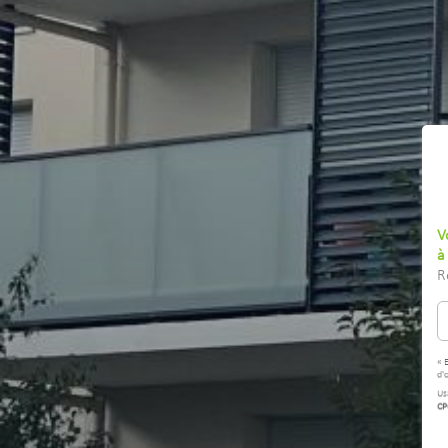
V
à
R
« 
d'
Us
CP