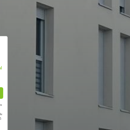
el
te
du
m
.