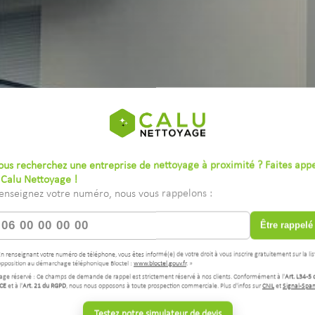
ous recherchez une entreprise de nettoyage à proximité ? Faites app
 Calu Nettoyage !
enseignez votre numéro, nous vous rappelons :
Être rappelé
En renseignant votre numéro de téléphone, vous êtes informé(e) de votre droit à vous inscrire gratuitement sur la lis
opposition au démarchage téléphonique Bloctel :
www.bloctel.gouv.fr
. »
age réservé : Ce champs de demande de rappel est strictement réservé à nos clients. Conformément à l'
Art. L34-5 
CE
et à l'
Art. 21 du RGPD
, nous nous opposons à toute prospection commerciale. Plus d'infos sur
CNIL
et
Signal-Spa
Testez notre simulateur de devis