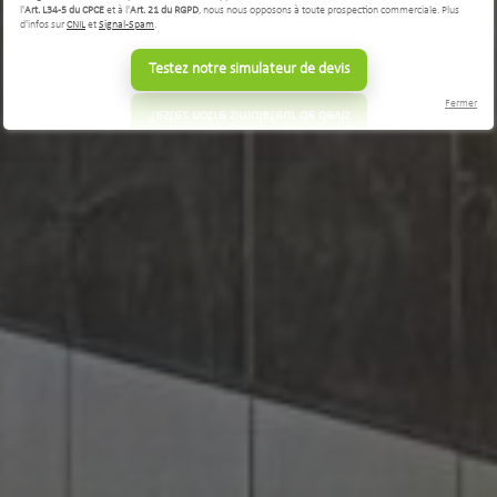
l'
Art. L34-5 du CPCE
et à l'
Art. 21 du RGPD
, nous nous opposons à toute prospection commerciale. Plus
d'infos sur
CNIL
et
Signal-Spam
.
Testez notre simulateur de devis
Fermer