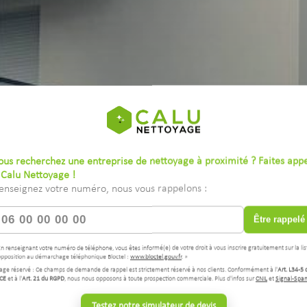
ous recherchez une entreprise de nettoyage à proximité ? Faites app
 Calu Nettoyage !
enseignez votre numéro, nous vous rappelons :
Être rappelé
En renseignant votre numéro de téléphone, vous êtes informé(e) de votre droit à vous inscrire gratuitement sur la lis
opposition au démarchage téléphonique Bloctel :
www.bloctel.gouv.fr
. »
age réservé : Ce champs de demande de rappel est strictement réservé à nos clients. Conformément à l'
Art. L34-5 
CE
et à l'
Art. 21 du RGPD
, nous nous opposons à toute prospection commerciale. Plus d'infos sur
CNIL
et
Signal-Spa
Testez notre simulateur de devis