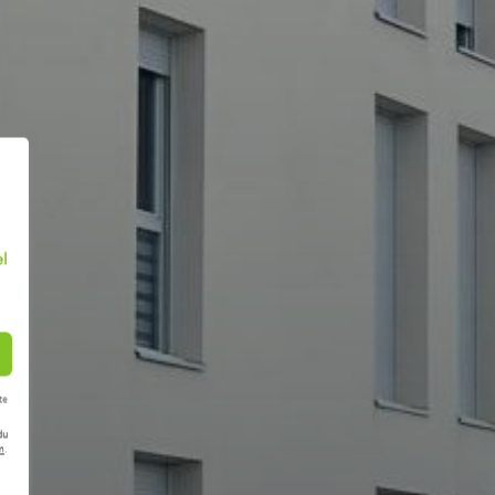
el
te
du
m
.