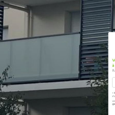
V
à
R
« 
d'
Us
CP