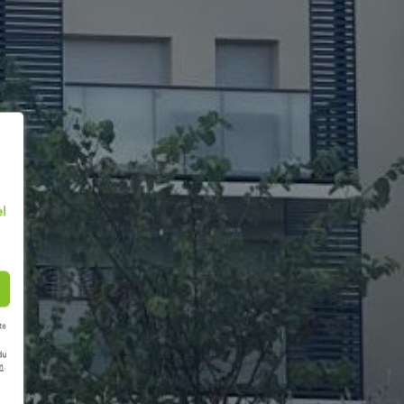
el
te
du
m
.