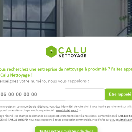
ous recherchez une entreprise de nettoyage à proximité ? Faites app
 Calu Nettoyage !
enseignez votre numéro, nous vous rappelons :
Être rappelé
En renseignant votre numéro de téléphone, vous êtes informé(e) de votre droit à vous inscrire gratuitement sur la lis
opposition au démarchage téléphonique Bloctel :
www.bloctel.gouv.fr
. »
age réservé : Ce champs de demande de rappel est strictement réservé à nos clients. Conformément à l'
Art. L34-5 
CE
et à l'
Art. 21 du RGPD
, nous nous opposons à toute prospection commerciale. Plus d'infos sur
CNIL
et
Signal-Spa
Testez notre simulateur de devis