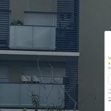
V
à
R
« 
d'
Us
CP